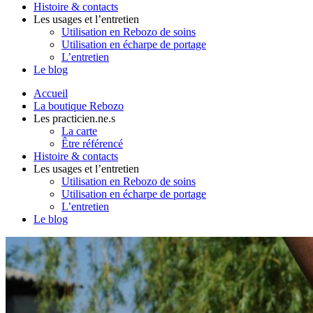
Histoire & contacts
Les usages et l’entretien
Utilisation en Rebozo de soins
Utilisation en écharpe de portage
L’entretien
Le blog
Accueil
La boutique Rebozo
Les practicien.ne.s
La carte
Être référencé
Histoire & contacts
Les usages et l’entretien
Utilisation en Rebozo de soins
Utilisation en écharpe de portage
L’entretien
Le blog