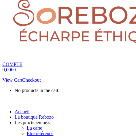
COMPTE
0,00
€
0
View Cart
Checkout
No products in the cart.
Accueil
La boutique Rebozo
Les practicien.ne.s
La carte
Être référencé