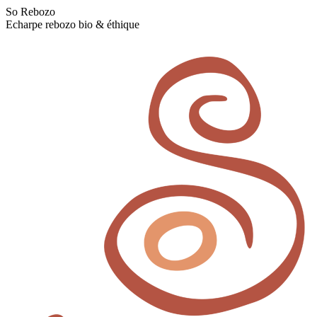
Skip
So Rebozo
to
Echarpe rebozo bio & éthique
content