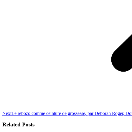
Next
Next
Le rebozo comme ceinture de grossesse, par Deborah Roger, Do
post:
Related Posts