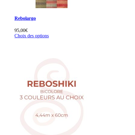
Rebolargo
95,00
€
Ce
Choix des options
produit
a
plusieurs
variations.
Les
options
peuvent
être
choisies
sur
la
page
du
produit