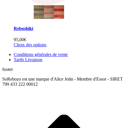
Reboshiki
95,00
€
Ce
Choix des options
produit
Conditions générales de vente
a
Tarifs Livraison
plusieurs
variations.
footer
Les
options
SoRebozo est une marque d'Alice Jolin - Membre d'Essor - SIRET
peuvent
799 433 222 00012
être
choisies
sur
t
la
T
page
du
produit