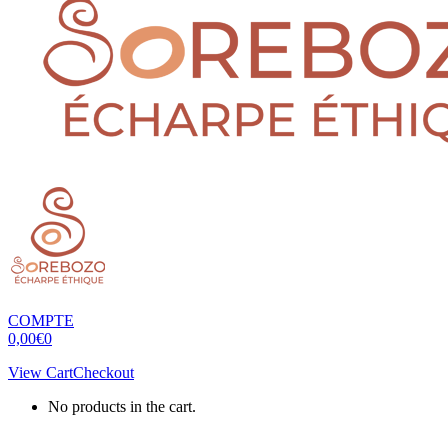
COMPTE
0,00
€
0
View Cart
Checkout
No products in the cart.